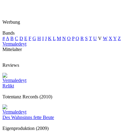
Werbung
Bands
#
A
B
C
D
E
F
G
H
I
J
K
L
M
N
O
P
Q
R
S
T
U
V
W
X
Y
Z
Vermaledeyt
Mittelalter
Reviews
Vermaledeyt
Relikt
Totentanz Records (2010)
Vermaledeyt
Des Wahnsinns fette Beute
Eigenproduktion (2009)