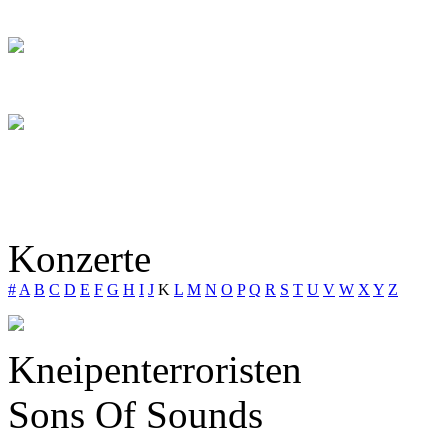
Konzerte
#
A
B
C
D
E
F
G
H
I
J
K
L
M
N
O
P
Q
R
S
T
U
V
W
X
Y
Z
Kneipenterroristen
Sons Of Sounds