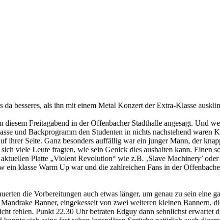
 da besseres, als ihn mit einem Metal Konzert der Extra-Klasse auskli
 an diesem Freitagabend in der Offenbacher Stadthalle angesagt. Und
lasse und Backprogramm den Studenten in nichts nachstehend waren Kr
 auf ihrer Seite. Ganz besonders auffällig war ein junger Mann, der k
ich viele Leute fragten, wie sein Genick dies aushalten kann. Einen s
aktuellen Platte „Violent Revolution“ wie z.B. ‚Slave Machinery’ ode
Show ein klasse Warm Up war und die zahlreichen Fans in der Offenbach
dauerten die Vorbereitungen auch etwas länger, um genau zu sein eine g
 Mandrake Banner, eingekesselt von zwei weiteren kleinen Bannern, die
 nicht fehlen. Punkt 22.30 Uhr betraten Edguy dann sehnlichst erwarte