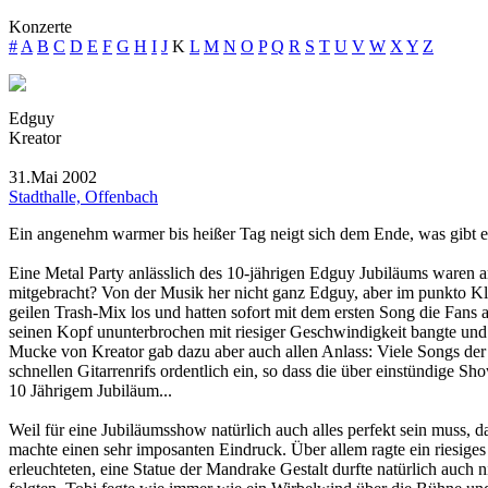
Konzerte
#
A
B
C
D
E
F
G
H
I
J
K
L
M
N
O
P
Q
R
S
T
U
V
W
X
Y
Z
Edguy
Kreator
31.Mai 2002
Stadthalle, Offenbach
Ein angenehm warmer bis heißer Tag neigt sich dem Ende, was gibt es
Eine Metal Party anlässlich des 10-jährigen Edguy Jubiläums waren
mitgebracht? Von der Musik her nicht ganz Edguy, aber im punkto K
geilen Trash-Mix los und hatten sofort mit dem ersten Song die Fans
seinen Kopf ununterbrochen mit riesiger Geschwindigkeit bangte und s
Mucke von Kreator gab dazu aber auch allen Anlass: Viele Songs der 
schnellen Gitarrenrifs ordentlich ein, so dass die über einstündige 
10 Jährigem Jubiläum...
Weil für eine Jubiläumsshow natürlich auch alles perfekt sein muss, 
machte einen sehr imposanten Eindruck. Über allem ragte ein riesiges
erleuchteten, eine Statue der Mandrake Gestalt durfte natürlich auch