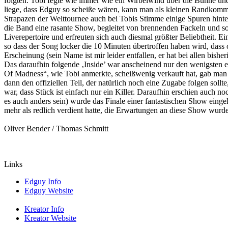
folgten. Tobi fegte wie immer wie ein Wirbelwind über die Bühne und
liege, dass Edguy so scheiße wären, kann man als kleinen Randkommen
Strapazen der Welttournee auch bei Tobis Stimme einige Spuren hinterla
die Band eine rasante Show, begleitet von brennenden Fackeln und s
Liverepertoire und erfreuten sich auch diesmal größter Beliebtheit. E
so dass der Song locker die 10 Minuten übertroffen haben wird, dass o
Erscheinung (sein Name ist mir leider entfallen, er hat bei allen bis
Das daraufhin folgende ‚Inside’ war anscheinend nur den wenigsten e
Of Madness“, wie Tobi anmerkte, scheißwenig verkauft hat, gab man
dann den offiziellen Teil, der natürlich noch eine Zugabe folgen sollt
war, dass Stück ist einfach nur ein Killer. Daraufhin erschien auc
es auch anders sein) wurde das Finale einer fantastischen Show einge
mehr als redlich verdient hatte, die Erwartungen an diese Show wurden
Oliver Bender / Thomas Schmitt
Links
Edguy Info
Edguy Website
Kreator Info
Kreator Website