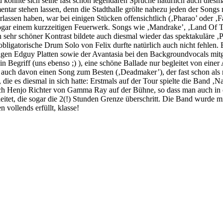
 konnte sich seine fast schon legendären Sprüche natürlich auch diesm
tar stehen lassen, denn die Stadthalle grölte nahezu jeden der Songs 
ssen haben, war bei einigen Stücken offensichtlich (‚Pharao’ oder ‚Fairy
ogar einem kurzzeitigen Feuerwerk. Songs wie ‚Mandrake’, ‚Land Of T
in sehr schöner Kontrast bildete auch diesmal wieder das spektakuläre 
bligatorische Drum Solo von Felix durfte natürlich auch nicht fehlen. 
herigen Edguy Platten sowie der Avantasia bei den Backgroundvocals mit
in Begriff (uns ebenso ;) ), eine schöne Ballade nur begleitet von e
 auch davon einen Song zum Besten (‚Deadmaker’), der fast schon als
e, die es diesmal in sich hatte: Erstmals auf der Tour spielte die Band
h noch Henjo Richter von Gamma Ray auf der Bühne, so dass man auch in
leitet, die sogar die 2(!) Stunden Grenze überschritt. Die Band wurde 
 vollends erfüllt, klasse!