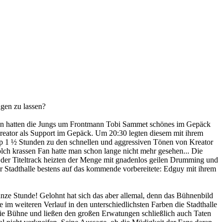
ngen zu lassen?
 wen hatten die Jungs um Frontmann Tobi Sammet schönes im Gepäck
eator als Support im Gepäck. Um 20:30 legten diesem mit ihrem
napp 1 ½ Stunden zu den schnellen und aggressiven Tönen von Kreator
olch krassen Fan hatte man schon lange nicht mehr gesehen... Die
r der Titeltrack heizten der Menge mit gnadenlos geilen Drumming und
er Stadthalle bestens auf das kommende vorbereitete: Edguy mit ihrem
anze Stunde! Gelohnt hat sich das aber allemal, denn das Bühnenbild
 im weiteren Verlauf in den unterschiedlichsten Farben die Stadthalle
t die Bühne und ließen den großen Erwatungen schließlich auch Taten