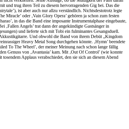
al nicht verkneifen. Seine Aussage, ob die Müdigkeit der Fans daran
mit und trug ihren Teil zu diesem hervorragenden Gig bei. Das die
tale’), ist aber auch nur allzu verständlich. Nichtsdestotrotz legte
he Miracle’ oder ‚Vain Glory Opera’ gehören ja schon zum festen
‚Pharao’, in das die Band eine imposante Instrumentalphase eingebaute,
Bei ‚Fallen Angels’ trat dann der angekündigte Gastsänger in
gesungen) und lieferte sich mit Tobi ein fulminantes Gesangsduell.
iner Akkustikgitarre. Und obwohl die Band von ihrem Debüt „Kingdom
 reinrassiger Heavy Metal Song durchgehen könnte. ‚Hymn’ beendete
 ‚Nailed To The Wheel’, der meiner Meinung nach schon lange fällig
 den Genuss von ‚Avantasia’ kam. Mit ‚Out Of Control’ (wie konnte
mit tosendem Applaus verabschiedet, den sie sich an diesem Abend