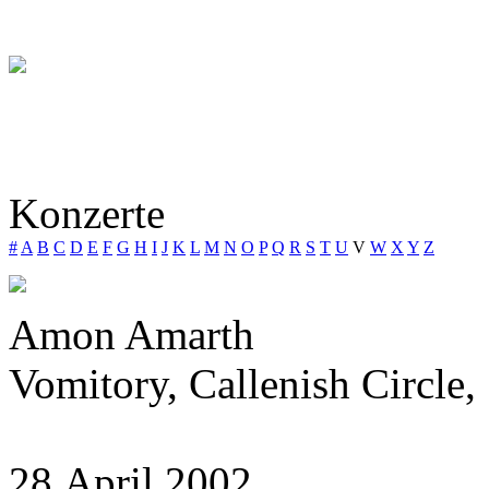
Konzerte
#
A
B
C
D
E
F
G
H
I
J
K
L
M
N
O
P
Q
R
S
T
U
V
W
X
Y
Z
Amon Amarth
Vomitory, Callenish Circle,
28.April 2002