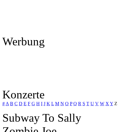
Werbung
Konzerte
#
A
B
C
D
E
F
G
H
I
J
K
L
M
N
O
P
Q
R
S
T
U
V
W
X
Y
Z
Subway To Sally
Zombie Joe