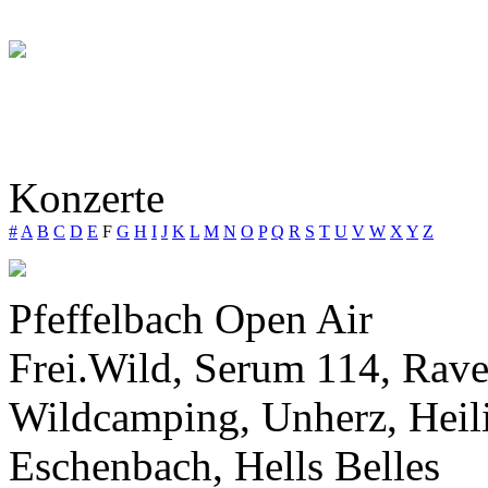
Konzerte
#
A
B
C
D
E
F
G
H
I
J
K
L
M
N
O
P
Q
R
S
T
U
V
W
X
Y
Z
Pfeffelbach Open Air
Frei.Wild, Serum 114, Rav
Wildcamping, Unherz, Heili
Eschenbach, Hells Belles