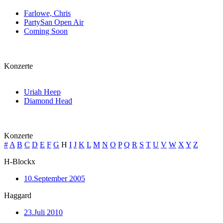
Farlowe, Chris
PartySan Open Air
Coming Soon
Konzerte
Uriah Heep
Diamond Head
Konzerte
#
A
B
C
D
E
F
G
H
I
J
K
L
M
N
O
P
Q
R
S
T
U
V
W
X
Y
Z
H-Blockx
10.September 2005
Haggard
23.Juli 2010