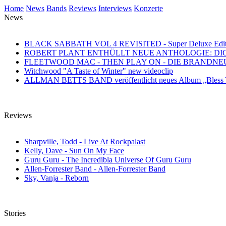
Home
News
Bands
Reviews
Interviews
Konzerte
News
BLACK SABBATH VOL 4 REVISITED - Super Deluxe Edition des
ROBERT PLANT ENTHÜLLT NEUE ANTHOLOGIE: DI
FLEETWOOD MAC - THEN PLAY ON - DIE BRANDN
Witchwood "A Taste of Winter" new videoclip
ALLMAN BETTS BAND veröffentlicht neues Album „Bless Yo
Reviews
Sharpville, Todd - Live At Rockpalast
Kelly, Dave - Sun On My Face
Guru Guru - The Incredibla Universe Of Guru Guru
Allen-Forrester Band - Allen-Forrester Band
Sky, Vanja - Reborn
Stories