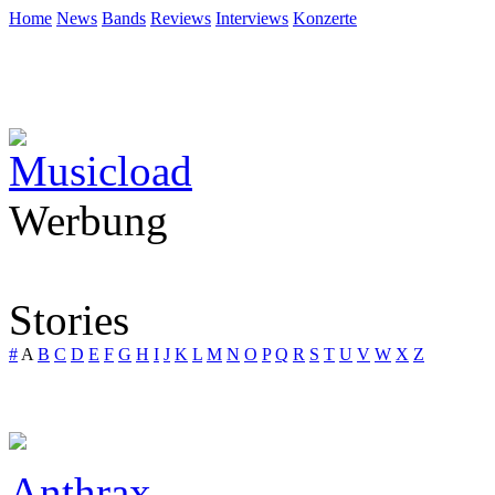
Home
News
Bands
Reviews
Interviews
Konzerte
Werbung
Stories
#
A
B
C
D
E
F
G
H
I
J
K
L
M
N
O
P
Q
R
S
T
U
V
W
X
Z
Anthrax