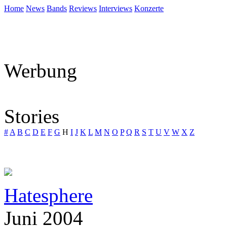
Home
News
Bands
Reviews
Interviews
Konzerte
Werbung
Stories
#
A
B
C
D
E
F
G
H
I
J
K
L
M
N
O
P
Q
R
S
T
U
V
W
X
Z
Hatesphere
Juni 2004