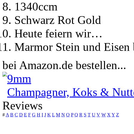
1340ccm
Schwarz Rot Gold
Heute feiern wir…
Marmor Stein und Eisen 
bei Amazon.de bestellen...
9mm
Champagner, Koks & Nutt
Reviews
#
A
B
C
D
E
F
G
H
I
J
K
L
M
N
O
P
Q
R
S
T
U
V
W
X
Y
Z