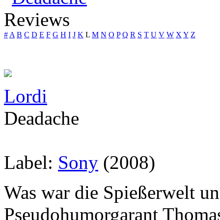
Reviews
#
A
B
C
D
E
F
G
H
I
J
K
L
M
N
O
P
Q
R
S
T
U
V
W
X
Y
Z
Lordi
Deadache
Label:
Sony
(2008)
Was war die Spießerwelt un
Pseudohumorgarant Thomas 