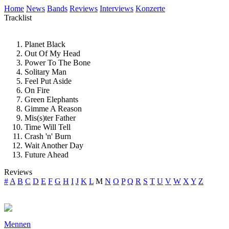
Home
News
Bands
Reviews
Interviews
Konzerte
Tracklist
Planet Black
Out Of My Head
Power To The Bone
Solitary Man
Feel Put Aside
On Fire
Green Elephants
Gimme A Reason
Mis(s)ter Father
Time Will Tell
Crash 'n' Burn
Wait Another Day
Future Ahead
Reviews
#
A
B
C
D
E
F
G
H
I
J
K
L
M
N
O
P
Q
R
S
T
U
V
W
X
Y
Z
Mennen