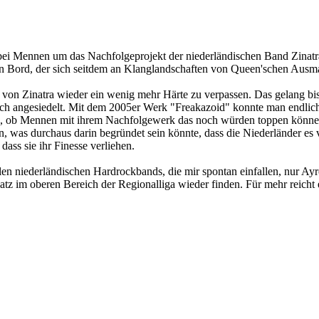
h bei Mennen um das Nachfolgeprojekt der niederländischen Band Zinatr
 Bord, der sich seitdem an Klanglandschaften von Queen'schen Ausmaße
n Zinatra wieder ein wenig mehr Härte zu verpassen. Das gelang bi
och angesiedelt. Mit dem 2005er Werk "Freakazoid" konnte man endlich
n, ob Mennen mit ihrem Nachfolgewerk das noch würden toppen können
 was durchaus darin begründet sein könnte, dass die Niederländer es ve
dass sie ihr Finesse verliehen.
len niederländischen Hardrockbands, die mir spontan einfallen, nur Ayr
tz im oberen Bereich der Regionalliga wieder finden. Für mehr reicht 