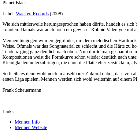
Planet Black
Label:
Wacken Records
(2008)
Wie sich mittlerweile herumgesprochen haben dürfte, handelt es sic
konnten. Damals war auch noch ein gewisser Robbie Valentyne mit an
Mennen hingegen wurden gegründet, um dem melodischen Hardrock vo
Weise. Oftmals war das Songmaterial zu schlecht und die Härte zu h
Tendenz ging ganz deutlich nach oben. Nun durfte man gespannt sei
Kompositionen weist die Formkurve schon wieder deutlich nach unten,
Kleinigkeiten unterzubringen, die dann die Platte eher zerstückeln, als 
So bleibt es denn wohl noch in absehbarer Zukunft dabei, dass von al
ersten Liga spielen. Mennen werden sich wohl weiterhin auf einem Pla
Frank Scheuermann
Links
Mennen Info
Mennen Website