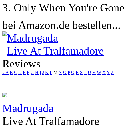
Only When You're Gone
bei Amazon.de bestellen...
Madrugada
Live At Tralfamadore
Reviews
#
A
B
C
D
E
F
G
H
I
J
K
L
M
N
O
P
Q
R
S
T
U
V
W
X
Y
Z
Madrugada
Live At Tralfamadore