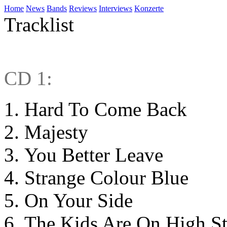
Home
News
Bands
Reviews
Interviews
Konzerte
Tracklist
CD 1:
Hard To Come Back
Majesty
You Better Leave
Strange Colour Blue
On Your Side
The Kids Are On High St