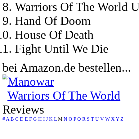
Warriors Of The World U
Hand Of Doom
House Of Death
Fight Until We Die
bei Amazon.de bestellen...
Manowar
Warriors Of The World
Reviews
#
A
B
C
D
E
F
G
H
I
J
K
L
M
N
O
P
Q
R
S
T
U
V
W
X
Y
Z