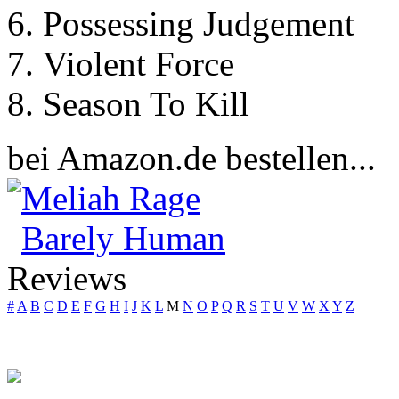
Possessing Judgement
Violent Force
Season To Kill
bei Amazon.de bestellen...
Meliah Rage
Barely Human
Reviews
#
A
B
C
D
E
F
G
H
I
J
K
L
M
N
O
P
Q
R
S
T
U
V
W
X
Y
Z