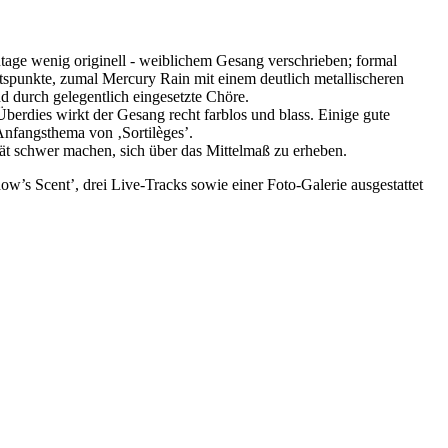
age wenig originell - weiblichem Gesang verschrieben; formal
tspunkte, zumal Mercury Rain mit einem deutlich metallischeren
 durch gelegentlich eingesetzte Chöre.
berdies wirkt der Gesang recht farblos und blass. Einige gute
Anfangsthema von ‚Sortilèges’.
ät schwer machen, sich über das Mittelmaß zu erheben.
w’s Scent’, drei Live-Tracks sowie einer Foto-Galerie ausgestattet