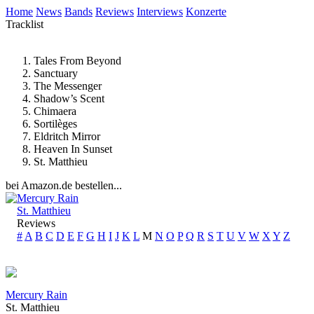
Home
News
Bands
Reviews
Interviews
Konzerte
Tracklist
Tales From Beyond
Sanctuary
The Messenger
Shadow’s Scent
Chimaera
Sortilèges
Eldritch Mirror
Heaven In Sunset
St. Matthieu
bei Amazon.de bestellen...
Mercury Rain
St. Matthieu
Reviews
#
A
B
C
D
E
F
G
H
I
J
K
L
M
N
O
P
Q
R
S
T
U
V
W
X
Y
Z
Mercury Rain
St. Matthieu