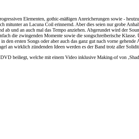
ogressiven Elementen, gothic-mäßigen Anreicherungen sowie - heutzut
h mitunter an Lacuna Coil erinnernd. Aber dies seien nur grobe Anhal
nd ab und an auch mal das Tempo anziehen. Abgerundet wird der Sound
einfach die zwingenden Momente sowie die songschreiberische Klasse. Ü
de in den ersten Songs oder aber auch das ganz gut nach vorne gehende 
el an wirklich zündenden Ideen werden es der Band trotz aller Solidit
ne DVD beiliegt, welche mit einem Video inklusive Making-of von ‚Shado