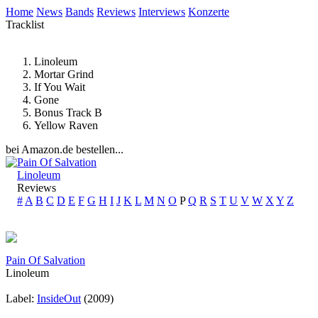
Home
News
Bands
Reviews
Interviews
Konzerte
Tracklist
Linoleum
Mortar Grind
If You Wait
Gone
Bonus Track B
Yellow Raven
bei Amazon.de bestellen...
Pain Of Salvation
Linoleum
Reviews
#
A
B
C
D
E
F
G
H
I
J
K
L
M
N
O
P
Q
R
S
T
U
V
W
X
Y
Z
Pain Of Salvation
Linoleum
Label:
InsideOut
(2009)