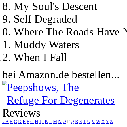
My Soul's Descent
Self Degraded
Where The Roads Have 
Muddy Waters
When I Fall
bei Amazon.de bestellen...
Peepshows, The
Refuge For Degenerates
Reviews
#
A
B
C
D
E
F
G
H
I
J
K
L
M
N
O
P
Q
R
S
T
U
V
W
X
Y
Z