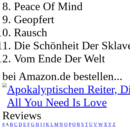
Peace Of Mind
Geopfert
Rausch
Die Schönheit Der Sklave
Vom Ende Der Welt
bei Amazon.de bestellen...
Apokalyptischen Reiter, D
All You Need Is Love
Reviews
#
A
B
C
D
E
F
G
H
I
J
K
L
M
N
O
P
Q
R
S
T
U
V
W
X
Y
Z