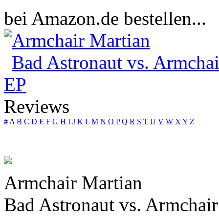
bei Amazon.de bestellen...
Armchair Martian
Bad Astronaut vs. Armchai
EP
Reviews
#
A
B
C
D
E
F
G
H
I
J
K
L
M
N
O
P
Q
R
S
T
U
V
W
X
Y
Z
Armchair Martian
Bad Astronaut vs. Armchair