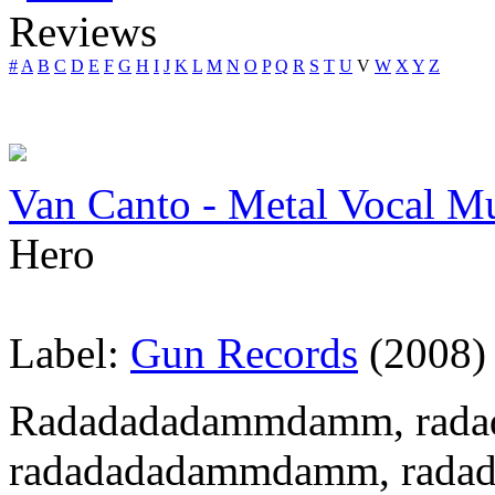
Reviews
#
A
B
C
D
E
F
G
H
I
J
K
L
M
N
O
P
Q
R
S
T
U
V
W
X
Y
Z
Van Canto - Metal Vocal Mu
Hero
Label:
Gun Records
(2008)
Radadadadammdamm, rad
radadadadammdamm, rada