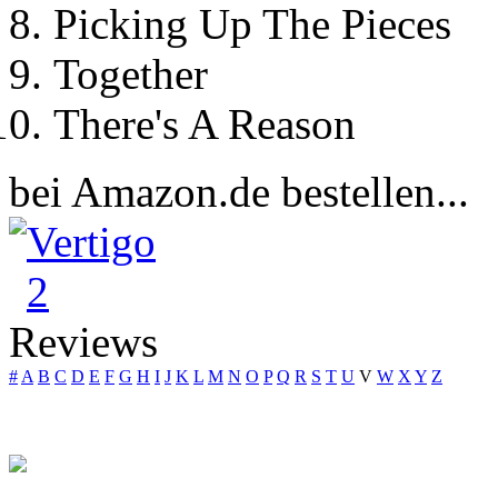
Picking Up The Pieces
Together
There's A Reason
bei Amazon.de bestellen...
Vertigo
2
Reviews
#
A
B
C
D
E
F
G
H
I
J
K
L
M
N
O
P
Q
R
S
T
U
V
W
X
Y
Z