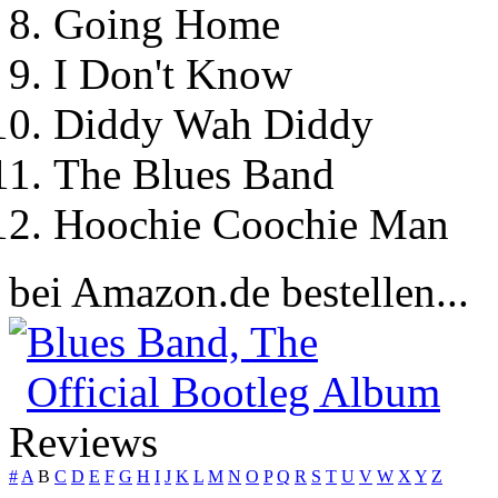
Going Home
I Don't Know
Diddy Wah Diddy
The Blues Band
Hoochie Coochie Man
bei Amazon.de bestellen...
Blues Band, The
Official Bootleg Album
Reviews
#
A
B
C
D
E
F
G
H
I
J
K
L
M
N
O
P
Q
R
S
T
U
V
W
X
Y
Z