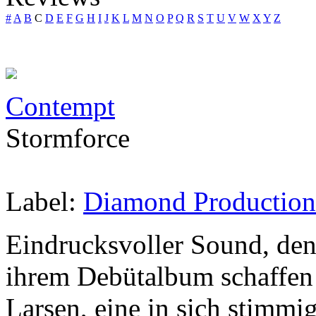
#
A
B
C
D
E
F
G
H
I
J
K
L
M
N
O
P
Q
R
S
T
U
V
W
X
Y
Z
Contempt
Stormforce
Label:
Diamond Production
Eindrucksvoller Sound, den 
ihrem Debütalbum schaffen
Larsen, eine in sich stimmi