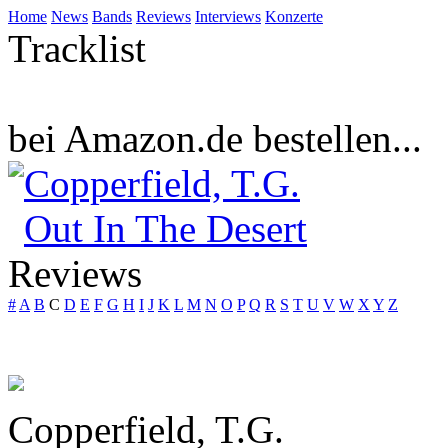
Home
News
Bands
Reviews
Interviews
Konzerte
Tracklist
bei Amazon.de bestellen...
Copperfield, T.G.
Out In The Desert
Reviews
#
A
B
C
D
E
F
G
H
I
J
K
L
M
N
O
P
Q
R
S
T
U
V
W
X
Y
Z
Copperfield, T.G.