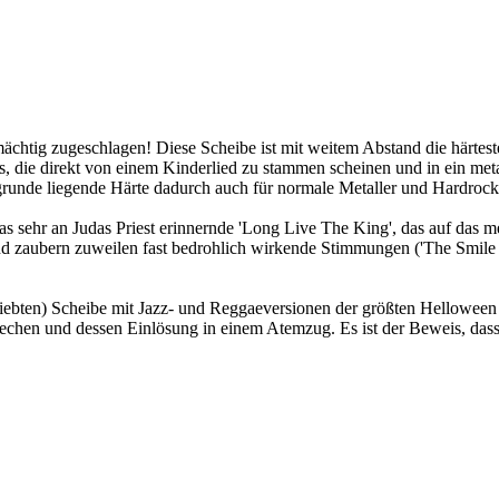
htig zugeschlagen! Diese Scheibe ist mit weitem Abstand die härteste 
s, die direkt von einem Kinderlied zu stammen scheinen und in ein meta
ugrunde liegende Härte dadurch auch für normale Metaller und Hardrock
s sehr an Judas Priest erinnernde 'Long Live The King', das auf das m
und zaubern zuweilen fast bedrohlich wirkende Stimmungen ('The Smile 
geliebten) Scheibe mit Jazz- und Reggaeversionen der größten Helloween
sprechen und dessen Einlösung in einem Atemzug. Es ist der Beweis, d