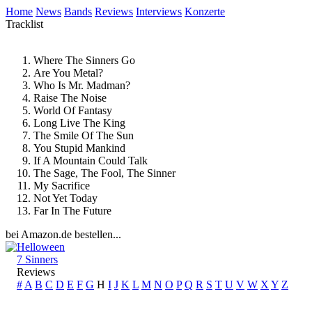
Home
News
Bands
Reviews
Interviews
Konzerte
Tracklist
Where The Sinners Go
Are You Metal?
Who Is Mr. Madman?
Raise The Noise
World Of Fantasy
Long Live The King
The Smile Of The Sun
You Stupid Mankind
If A Mountain Could Talk
The Sage, The Fool, The Sinner
My Sacrifice
Not Yet Today
Far In The Future
bei Amazon.de bestellen...
Helloween
7 Sinners
Reviews
#
A
B
C
D
E
F
G
H
I
J
K
L
M
N
O
P
Q
R
S
T
U
V
W
X
Y
Z