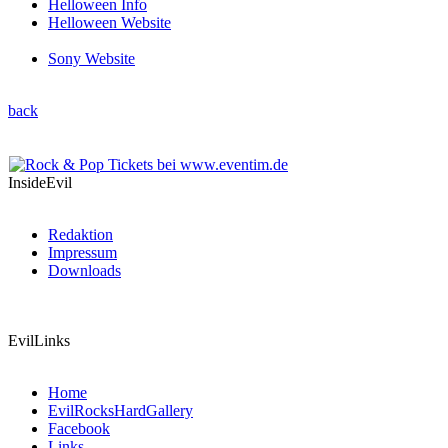
Helloween Info
Helloween Website
Sony Website
back
InsideEvil
Redaktion
Impressum
Downloads
EvilLinks
Home
EvilRocksHardGallery
Facebook
Links