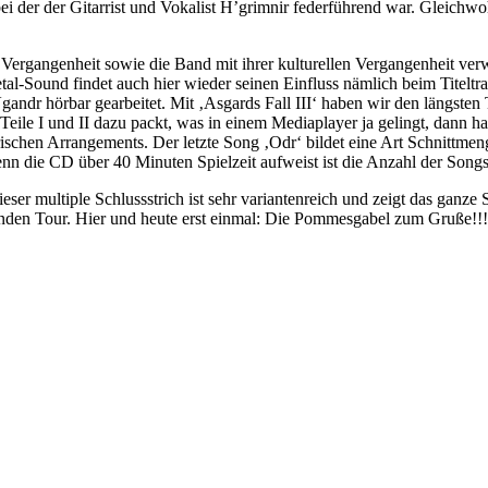
bei der der Gitarrist und Vokalist H’grimnir federführend war. Gleichw
Vergangenheit sowie die Band mit ihrer kulturellen Vergangenheit verwo
l-Sound findet auch hier wieder seinen Einfluss nämlich beim Titeltra
andr hörbar gearbeitet. Mit ‚Asgards Fall III‘ haben wir den längsten
Teile I und II dazu packt, was in einem Mediaplayer ja gelingt, dann 
ischen Arrangements. Der letzte Song ‚Odr‘ bildet eine Art Schnittmen
enn die CD über 40 Minuten Spielzeit aufweist ist die Anzahl der Songs
eser multiple Schlussstrich ist sehr variantenreich und zeigt das ganz
nden Tour. Hier und heute erst einmal: Die Pommesgabel zum Gruße!!!