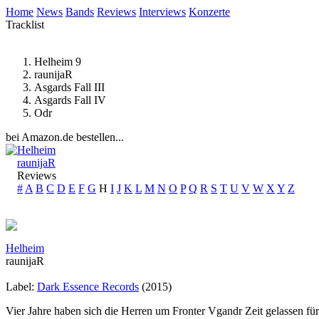
Home
News
Bands
Reviews
Interviews
Konzerte
Tracklist
Helheim 9
raunijaR
Asgards Fall III
Asgards Fall IV
Odr
bei Amazon.de bestellen...
Helheim
raunijaR
Reviews
#
A
B
C
D
E
F
G
H
I
J
K
L
M
N
O
P
Q
R
S
T
U
V
W
X
Y
Z
Helheim
raunijaR
Label:
Dark Essence Records
(2015)
Vier Jahre haben sich die Herren um Fronter Vgandr Zeit gelassen für 