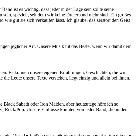
and ist es wichtig, dass jeder in der Lage sein sollte seine
sein, speziell, seit dem wir keine Dreierband mehr sind. Ein großes
ie gut sie sich verkaufen lässt. Ich glaube, das zerstört den Geist
ngen jeglicher Art. Unsere Musik tut das Beste, wenn wir damit dem
nden. Es können unsere eigenen Erfahrungen, Geschichten, die wir
 die Leute unsere Texte verstehen, liegt einzig und allein bei ihnen,
ie Black Sabath oder Iron Maiden, aber heutzutage höre ich so
Fi, Rock/Pop. Unsere Einflüsse könnten von jeder Band, die in den
ickeln. Was das heißen soll, weiß niemand so genau, das Einzige was