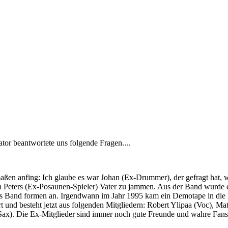
r beantwortete uns folgende Fragen....
aßen anfing: Ich glaube es war Johan (Ex-Drummer), der gefragt hat, 
 Peters (Ex-Posaunen-Spieler) Vater zu jammen. Aus der Band wurde ei
als Band formen an. Irgendwann im Jahr 1995 kam ein Demotape in di
 und besteht jetzt aus folgenden Mitgliedern: Robert Ylipaa (Voc), Mat
x). Die Ex-Mitglieder sind immer noch gute Freunde und wahre Fans vo