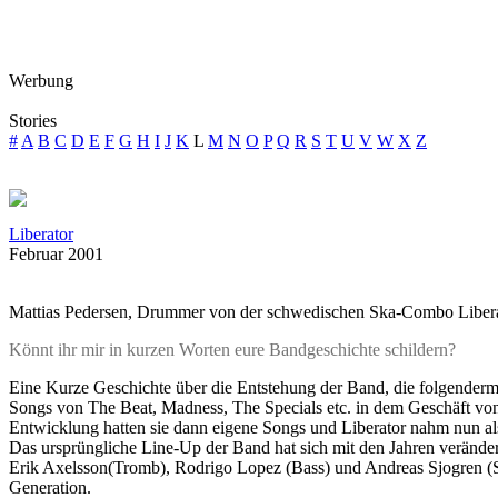
Werbung
Stories
#
A
B
C
D
E
F
G
H
I
J
K
L
M
N
O
P
Q
R
S
T
U
V
W
X
Z
Liberator
Februar 2001
Mattias Pedersen, Drummer von der schwedischen Ska-Combo Liberato
Könnt ihr mir in kurzen Worten eure Bandgeschichte schildern?
Eine Kurze Geschichte über die Entstehung der Band, die folgenderm
Songs von The Beat, Madness, The Specials etc. in dem Geschäft von
Entwicklung hatten sie dann eigene Songs und Liberator nahm nun 
Das ursprüngliche Line-Up der Band hat sich mit den Jahren verändert
Erik Axelsson(Tromb), Rodrigo Lopez (Bass) und Andreas Sjogren (Sa
Generation.