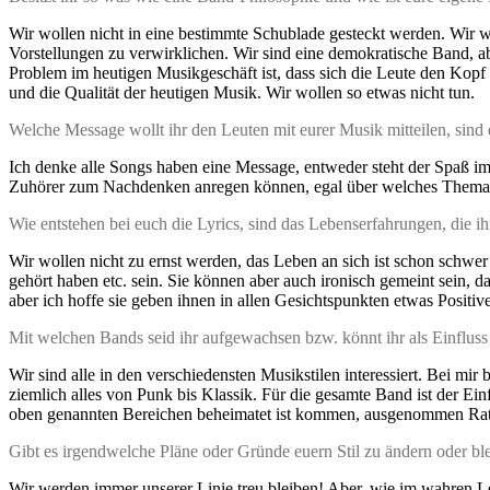
Wir wollen nicht in eine bestimmte Schublade gesteckt werden. Wir wol
Vorstellungen zu verwirklichen. Wir sind eine demokratische Band, ab
Problem im heutigen Musikgeschäft ist, dass sich die Leute den Kopf 
und die Qualität der heutigen Musik. Wir wollen so etwas nicht tun.
Welche Message wollt ihr den Leuten mit eurer Musik mitteilen, sind 
Ich denke alle Songs haben eine Message, entweder steht der Spaß i
Zuhörer zum Nachdenken anregen können, egal über welches Thema 
Wie entstehen bei euch die Lyrics, sind das Lebenserfahrungen, die i
Wir wollen nicht zu ernst werden, das Leben an sich ist schon schwe
gehört haben etc. sein. Sie können aber auch ironisch gemeint sein, da
aber ich hoffe sie geben ihnen in allen Gesichtspunkten etwas Positive
Mit welchen Bands seid ihr aufgewachsen bzw. könnt ihr als Einflus
Wir sind alle in den verschiedensten Musikstilen interessiert. Bei m
ziemlich alles von Punk bis Klassik. Für die gesamte Band ist der E
oben genannten Bereichen beheimatet ist kommen, ausgenommen Rat
Gibt es irgendwelche Pläne oder Gründe euern Stil zu ändern oder blei
Wir werden immer unserer Linie treu bleiben! Aber, wie im wahren Le