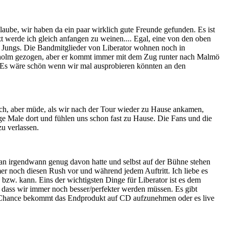
aube, wir haben da ein paar wirklich gute Freunde gefunden. Es ist
zt werde ich gleich anfangen zu weinen.... Egal, eine von den oben
n Jungs. Die Bandmitglieder von Liberator wohnen noch in
ckholm gezogen, aber er kommt immer mit dem Zug runter nach Malmö
d. Es wäre schön wenn wir mal ausprobieren könnten an den
ich, aber müde, als wir nach der Tour wieder zu Hause ankamen,
ige Male dort und fühlen uns schon fast zu Hause. Die Fans und die
u verlassen.
 man irgendwann genug davon hatte und selbst auf der Bühne stehen
mmer noch diesen Rush vor und während jedem Auftritt. Ich liebe es
zw. kann. Eins der wichtigsten Dinge für Liberator ist es dem
 dass wir immer noch besser/perfekter werden müssen. Es gibt
ine Chance bekommt das Endprodukt auf CD aufzunehmen oder es live