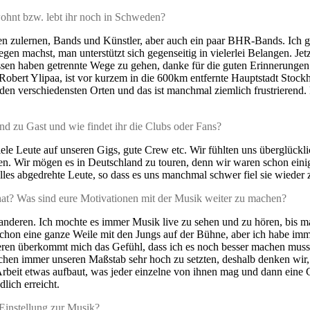
ohnt bzw. lebt ihr noch in Schweden?
en zulernen, Bands und Künstler, aber auch ein paar BHR-Bands. Ich gl
gen machst, man unterstützt sich gegenseitig in vielerlei Belangen. Jet
lossen haben getrennte Wege zu gehen, danke für die guten Erinnerunge
Robert Ylipaa, ist vor kurzem in die 600km entfernte Hauptstadt Sto
n den verschiedensten Orten und das ist manchmal ziemlich frustrieren
nd zu Gast und wie findet ihr die Clubs oder Fans?
ele Leute auf unseren Gigs, gute Crew etc. Wir fühlten uns überglückl
reuen. Wir mögen es in Deutschland zu touren, denn wir waren schon ein
les abgedrehte Leute, so dass es uns manchmal schwer fiel sie wieder z
hat? Was sind eure Motivationen mit der Musik weiter zu machen?
en anderen. Ich mochte es immer Musik live zu sehen und zu hören, bis
 ja schon eine ganze Weile mit den Jungs auf der Bühne, aber ich habe i
ren überkommt mich das Gefühl, dass ich es noch besser machen muss b
chen immer unseren Maßstab sehr hoch zu setzten, deshalb denken wir,
er Arbeit etwas aufbaut, was jeder einzelne von ihnen mag und dann e
lich erreicht.
 Einstellung zur Musik?