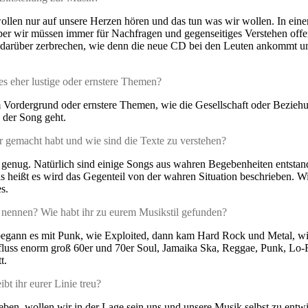
len nur auf unsere Herzen hören und das tun was wir wollen. In einer B
er wir müssen immer für Nachfragen und gegenseitiges Verstehen offen 
darüber zerbrechen, wie denn die neue CD bei den Leuten ankommt und w
es eher lustige oder ernstere Themen?
m Vordergrund oder ernstere Themen, wie die Gesellschaft oder Beziehu
der Song geht.
hr gemacht habt und wie sind die Texte zu verstehen?
r genug. Natürlich sind einige Songs aus wahren Begebenheiten entsta
s heißt es wird das Gegenteil von der wahren Situation beschrieben. Wie
s.
s nennen? Wie habt ihr zu eurem Musikstil gefunden?
ir begann es mit Punk, wie Exploited, dann kam Hard Rock und Metal, w
influss enorm groß 60er und 70er Soul, Jamaika Ska, Reggae, Punk, Lo-
t.
bt ihr eurer Linie treu?
ben, wollen wir in der Lage sein uns und unsere Musik selbst zu entw