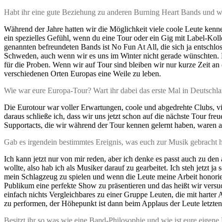
Habt ihr eine gute Beziehung zu anderen Burning Heart Bands und w
Während der Jahre hatten wir die Möglichkeit viele coole Leute kenn
ein spezielles Gefühl, wenn du eine Tour oder ein Gig mit Label-Kolle
genannten befreundeten Bands ist No Fun At All, die sich ja entsch
Schweden, auch wenn wir es uns im Winter nicht gerade wünschten. 
für die Proben. Wenn wir auf Tour sind bleiben wir nur kurze Zeit a
verschiedenen Orten Europas eine Weile zu leben.
Wie war eure Europa-Tour? Wart ihr dabei das erste Mal in Deutschla
Die Eurotour war voller Erwartungen, coole und abgedrehte Clubs, vi
daraus schließe ich, dass wir uns jetzt schon auf die nächste Tour f
Supportacts, die wir während der Tour kennen gelernt haben, waren al
Gab es irgendein bestimmtes Ereignis, was euch zur Musik gebracht 
Ich kann jetzt nur von mir reden, aber ich denke es passt auch zu d
wollte, also hab ich als Musiker darauf zu gearbeitet. Ich steh jetzt
mein Schlagzeug zu spielen und wenn die Leute meine Arbeit honorie
Publikum eine perfekte Show zu präsentieren und das heißt wir versu
einfach nichts Vergleichbares zu einer Gruppe Leuten, die mit hart
zu performen, der Höhepunkt ist dann beim Applaus der Leute letztend
Besitzt ihr so was wie eine Band-Philosophie und wie ist eure eigene