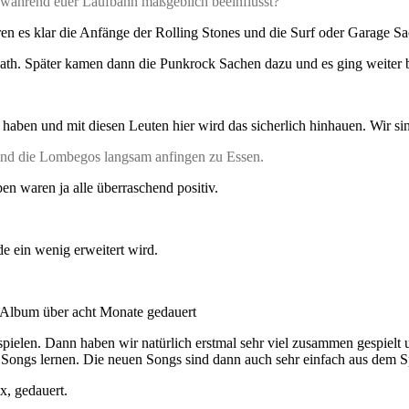
 während euer Laufbahn maßgeblich beeinflusst?
ren es klar die Anfänge der Rolling Stones und die Surf oder Garage S
bath. Später kamen dann die Punkrock Sachen dazu und es ging weiter b
n haben und mit diesen Leuten hier wird das sicherlich hinhauen. Wir s
end die Lombegos langsam anfingen zu Essen.
n waren ja alle überraschend positiv.
e ein wenig erweitert wird.
 Album über acht Monate gedauert
ielen. Dann haben wir natürlich erstmal sehr viel zusammen gespielt 
lten Songs lernen. Die neuen Songs sind dann auch sehr einfach aus dem 
x, gedauert.