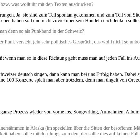
) bzw. was wollt ihr mit den Texten ausdrücken?
hrungen. Ja, sie sind zum Teil spontan gekommen und zum Teil von Situa
eben haben soll und nicht zuviel über sein Handeln nachdenken sollte. 
 man denn so als Punkband in der Schweiz?
r Punk versteht (ein sehr politisches Gespräch, das wohl nicht so unbed
ßt wenn man so in diese Richtung geht muss man auf jeden Fall ins Aus
eizer-deutsch singen, dann kann man bei uns Erfolg haben. Dabei spiel
ine 100 Konzerte spielt man aber trotzdem, denn man tingelt von Ort zu
r ganze Prozess wieder von vorne los, Songwriting, Aufnahmen, Album 
anerstämmen in Alaska (im speziellen über die Sitten der besoffenen M
it haben sollte mit den Jungs zu reden, der sollte dies auf keinen Fall