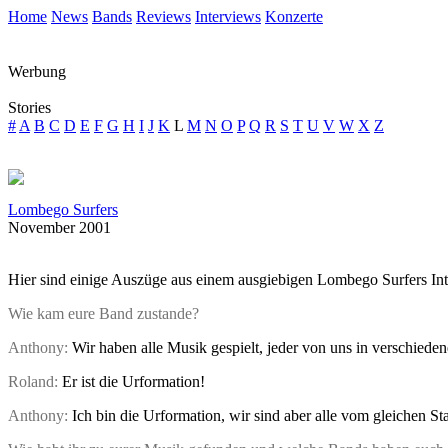
Home
News
Bands
Reviews
Interviews
Konzerte
Werbung
Stories
#
A
B
C
D
E
F
G
H
I
J
K
L
M
N
O
P
Q
R
S
T
U
V
W
X
Z
Lombego Surfers
November 2001
Hier sind einige Auszüge aus einem ausgiebigen Lombego Surfers Int
Wie kam eure Band zustande?
Anthony:
Wir haben alle Musik gespielt, jeder von uns in verschied
Roland:
Er ist die Urformation!
Anthony:
Ich bin die Urformation, wir sind aber alle vom gleichen