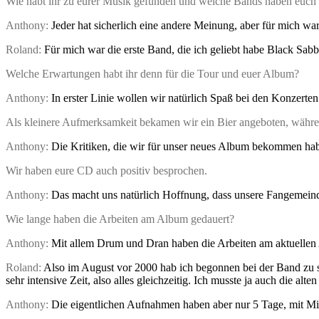
Wie habt ihr zu eurer Musik gefunden und welche Bands haben euch
Anthony:
Jeder hat sicherlich eine andere Meinung, aber für mich wa
Roland:
Für mich war die erste Band, die ich geliebt habe Black Sab
Welche Erwartungen habt ihr denn für die Tour und euer Album?
Anthony:
In erster Linie wollen wir natürlich Spaß bei den Konzerte
Als kleinere Aufmerksamkeit bekamen wir ein Bier angeboten, währ
Anthony:
Die Kritiken, die wir für unser neues Album bekommen habe
Wir haben eure CD auch positiv besprochen.
Anthony:
Das macht uns natürlich Hoffnung, dass unsere Fangemeind
Wie lange haben die Arbeiten am Album gedauert?
Anthony:
Mit allem Drum und Dran haben die Arbeiten am aktuellen
Roland:
Also im August vor 2000 hab ich begonnen bei der Band zu sp
sehr intensive Zeit, also alles gleichzeitig. Ich musste ja auch die a
Anthony:
Die eigentlichen Aufnahmen haben aber nur 5 Tage, mit Mi