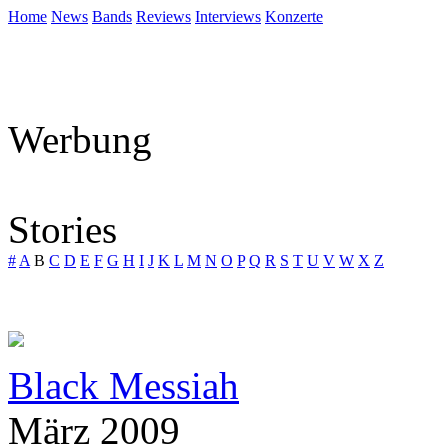
Home
News
Bands
Reviews
Interviews
Konzerte
Werbung
Stories
#
A
B
C
D
E
F
G
H
I
J
K
L
M
N
O
P
Q
R
S
T
U
V
W
X
Z
Black Messiah
März 2009