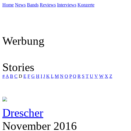
Home
News
Bands
Reviews
Interviews
Konzerte
Werbung
Stories
#
A
B
C
D
E
F
G
H
I
J
K
L
M
N
O
P
Q
R
S
T
U
V
W
X
Z
Drescher
November 2016