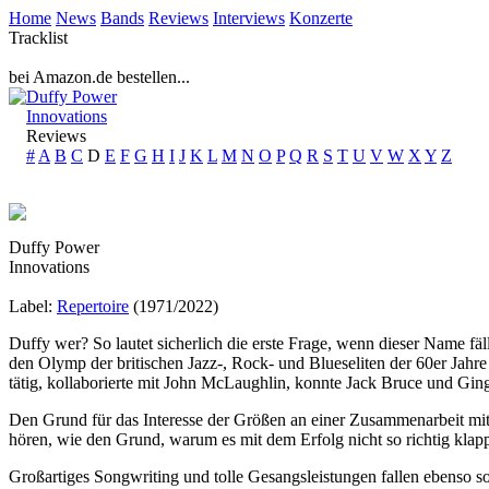
Home
News
Bands
Reviews
Interviews
Konzerte
Tracklist
bei Amazon.de bestellen...
Duffy Power
Innovations
Reviews
#
A
B
C
D
E
F
G
H
I
J
K
L
M
N
O
P
Q
R
S
T
U
V
W
X
Y
Z
Duffy Power
Innovations
Label:
Repertoire
(1971/2022)
Duffy wer? So lautet sicherlich die erste Frage, wenn dieser Name f
den Olymp der britischen Jazz-, Rock- und Blueseliten der 60er Jahr
tätig, kollaborierte mit John McLaughlin, konnte Jack Bruce und Gin
Den Grund für das Interesse der Größen an einer Zusammenarbeit mit
hören, wie den Grund, warum es mit dem Erfolg nicht so richtig klap
Großartiges Songwriting und tolle Gesangsleistungen fallen ebenso s