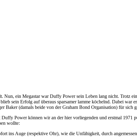
ällt. Nun, ein Megastar war Duffy Power sein Leben lang nicht. Trotz 
e blieb sein Erfolg auf überaus sparsamer lamme köchelnd. Dabei war e
ger Baker (damals beide von der Graham Bond Organisation) für sich ge
 Duffy Power können wir an der hier vorliegenden und erstmal 1971 p
pen wollte:
ofort ins Auge (respektive Ohr), wie die Unfähigkeit, durch angemess