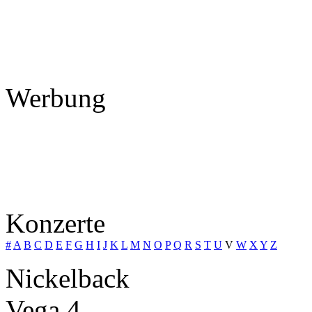
Werbung
Konzerte
#
A
B
C
D
E
F
G
H
I
J
K
L
M
N
O
P
Q
R
S
T
U
V
W
X
Y
Z
Nickelback
Vega 4