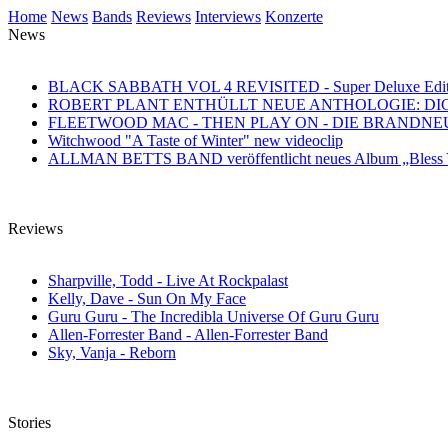
Home
News
Bands
Reviews
Interviews
Konzerte
News
BLACK SABBATH VOL 4 REVISITED - Super Deluxe Edition des
ROBERT PLANT ENTHÜLLT NEUE ANTHOLOGIE: DI
FLEETWOOD MAC - THEN PLAY ON - DIE BRANDN
Witchwood "A Taste of Winter" new videoclip
ALLMAN BETTS BAND veröffentlicht neues Album „Bless Yo
Reviews
Sharpville, Todd - Live At Rockpalast
Kelly, Dave - Sun On My Face
Guru Guru - The Incredibla Universe Of Guru Guru
Allen-Forrester Band - Allen-Forrester Band
Sky, Vanja - Reborn
Stories