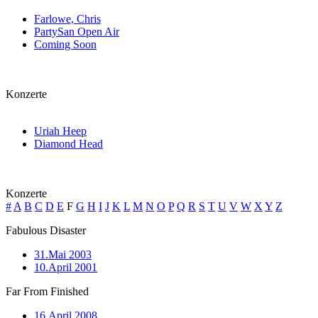
Farlowe, Chris
PartySan Open Air
Coming Soon
Konzerte
Uriah Heep
Diamond Head
Konzerte
#
A
B
C
D
E
F
G
H
I
J
K
L
M
N
O
P
Q
R
S
T
U
V
W
X
Y
Z
Fabulous Disaster
31.Mai 2003
10.April 2001
Far From Finished
16.April 2008